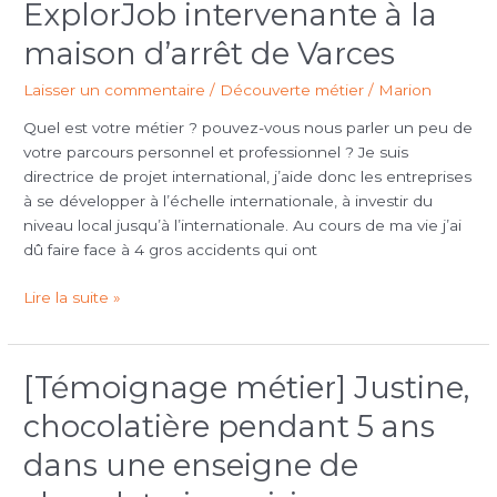
ExplorJob intervenante à la
Sylvie
nous
maison d’arrêt de Varces
partage
son
Laisser un commentaire
/
Découverte métier
/
Marion
ressenti
Quel est votre métier ? pouvez-vous nous parler un peu de
en
votre parcours personnel et professionnel ? Je suis
tant
directrice de projet international, j’aide donc les entreprises
que
à se développer à l’échelle internationale, à investir du
professionnelle
niveau local jusqu’à l’internationale. Au cours de ma vie j’ai
ExplorJob
dû faire face à 4 gros accidents qui ont
intervenante
à
Lire la suite »
la
maison
d’arrêt
de
[Témoignage métier] Justine,
[Témoignage
Varces
métier]
chocolatière pendant 5 ans
Justine,
chocolatière
dans une enseigne de
pendant