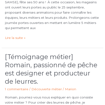
SAMSE), fête ses 50 ans ! À cette occasion, les magasins
de
ont ouvert leurs portes au public le 25 septembre,
l’Entrepôt
proposant diverses animations pour faire connaître les
du
équipes, leurs métiers et leurs produits. Prolongeons cette
Bricolage
journée portes ouvertes en mettant en lumière 5 métiers
?
qui permettent aux
Lire la suite »
[Témoignage métier]
[Témoignage
métier]
Romain, passionné de pêche
Romain,
passionné
est designer et producteur
de
de leurres.
pêche
est
1 commentaire
/
Découverte métier
/
Marion
designer
et
Romain, pourriez-vous nous expliquer en quoi consiste
producteur
votre métier ? Pour créer des leurres de pêche, je