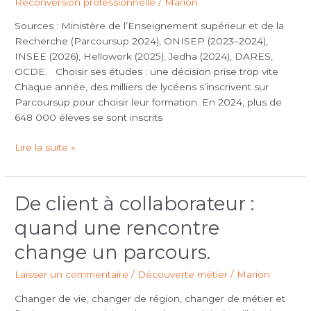
Reconversion professionnelle
/
Marion
métier
fait
Sources : Ministère de l’Enseignement supérieur et de la
la
Recherche (Parcoursup 2024), ONISEP (2023–2024),
différence
INSEE (2026), Hellowork (2025), Jedha (2024), DARES,
OCDE. Choisir ses études : une décision prise trop vite
Chaque année, des milliers de lycéens s’inscrivent sur
Parcoursup pour choisir leur formation. En 2024, plus de
648 000 élèves se sont inscrits
Lire la suite »
De client à collaborateur :
De
client
quand une rencontre
à
collaborateur
change un parcours.
:
Laisser un commentaire
/
Découverte métier
/
Marion
quand
une
Changer de vie, changer de région, changer de métier et
rencontre