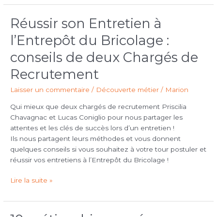
Réussir son Entretien à
Réussir
son
l’Entrepôt du Bricolage :
Entretien
à
conseils de deux Chargés de
l’Entrepôt
Recrutement
du
Bricolage
Laisser un commentaire
/
Découverte métier
/
Marion
:
conseils
Qui mieux que deux chargés de recrutement Priscilia
de
Chavagnac et Lucas Coniglio pour nous partager les
deux
attentes et les clés de succès lors d’un entretien !
Chargés
Ils nous partagent leurs méthodes et vous donnent
de
quelques conseils si vous souhaitez à votre tour postuler et
Recrutement
réussir vos entretiens à l’Entrepôt du Bricolage !
Lire la suite »
10