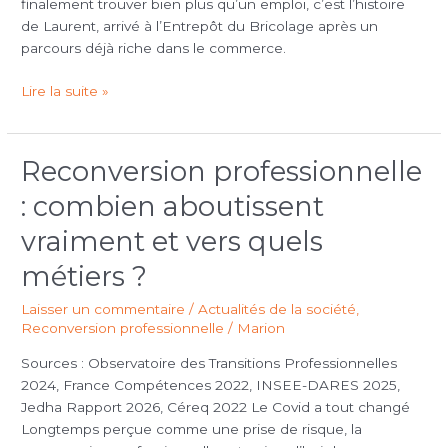
finalement trouver bien plus qu’un emploi, c’est l’histoire
change
de Laurent, arrivé à l’Entrepôt du Bricolage après un
un
parcours déjà riche dans le commerce.
parcours.
Lire la suite »
Reconversion professionnelle
Reconversion
professionnelle
: combien aboutissent
:
combien
vraiment et vers quels
aboutissent
métiers ?
vraiment
et
Laisser un commentaire
/
Actualités de la société
,
vers
Reconversion professionnelle
/
Marion
quels
métiers
Sources : Observatoire des Transitions Professionnelles
?
2024, France Compétences 2022, INSEE-DARES 2025,
Jedha Rapport 2026, Céreq 2022 Le Covid a tout changé
Longtemps perçue comme une prise de risque, la