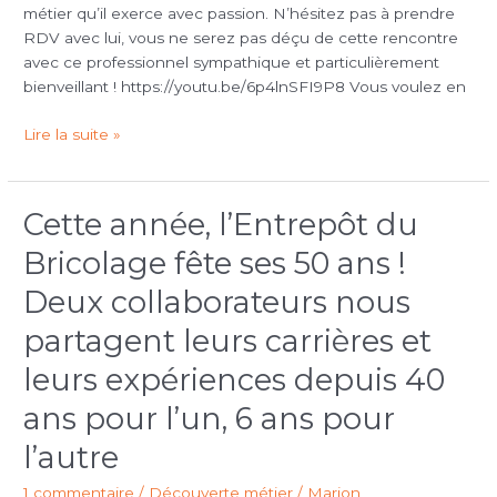
métier qu’il exerce avec passion. N’hésitez pas à prendre
RDV avec lui, vous ne serez pas déçu de cette rencontre
avec ce professionnel sympathique et particulièrement
bienveillant ! https://youtu.be/6p4lnSFI9P8 Vous voulez en
Lire la suite »
Cette année, l’Entrepôt du
Cette
année,
Bricolage fête ses 50 ans !
l’Entrepôt
du
Deux collaborateurs nous
Bricolage
partagent leurs carrières et
fête
ses
leurs expériences depuis 40
50
ans pour l’un, 6 ans pour
ans !
Deux
l’autre
collaborateurs
nous
1 commentaire
/
Découverte métier
/
Marion