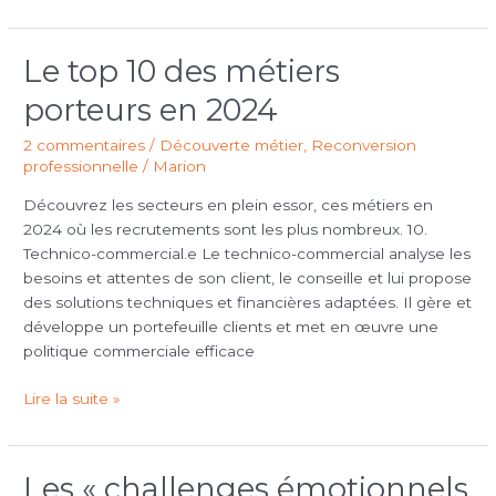
Le top 10 des métiers
Le
top
porteurs en 2024
10
des
2 commentaires
/
Découverte métier
,
Reconversion
métiers
professionnelle
/
Marion
porteurs
Découvrez les secteurs en plein essor, ces métiers en
en
2024 où les recrutements sont les plus nombreux. 10.
2024
Technico-commercial.e Le technico-commercial analyse les
besoins et attentes de son client, le conseille et lui propose
des solutions techniques et financières adaptées. Il gère et
développe un portefeuille clients et met en œuvre une
politique commerciale efficace
Lire la suite »
Les « challenges émotionnels
Les