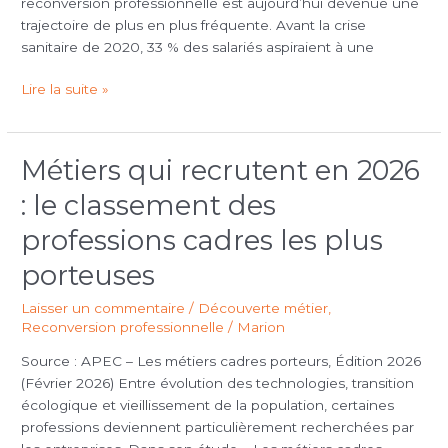
reconversion professionnelle est aujourd’hui devenue une
trajectoire de plus en plus fréquente. Avant la crise
sanitaire de 2020, 33 % des salariés aspiraient à une
Lire la suite »
Métiers qui recrutent en 2026
Métiers
qui
: le classement des
recrutent
en
professions cadres les plus
2026
porteuses
:
le
Laisser un commentaire
/
Découverte métier
,
classement
Reconversion professionnelle
/
Marion
des
professions
Source : APEC – Les métiers cadres porteurs, Édition 2026
cadres
(Février 2026) Entre évolution des technologies, transition
les
écologique et vieillissement de la population, certaines
plus
professions deviennent particulièrement recherchées par