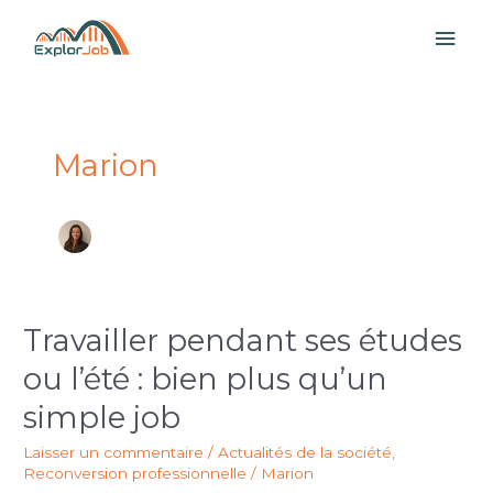
Aller
ME
au
contenu
PRI
Marion
Travailler pendant ses études
Travailler
pendant
ou l’été : bien plus qu’un
ses
études
simple job
ou
Laisser un commentaire
/
Actualités de la société
,
l’été
Reconversion professionnelle
/
Marion
: