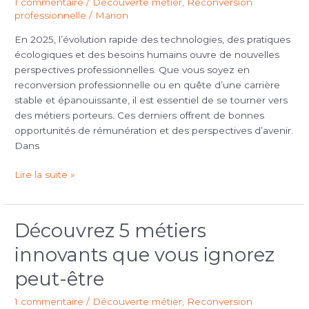
1 commentaire
/
Découverte métier
,
Reconversion
porteurs
professionnelle
/
Marion
en
En 2025, l’évolution rapide des technologies, des pratiques
2025
écologiques et des besoins humains ouvre de nouvelles
perspectives professionnelles. Que vous soyez en
reconversion professionnelle ou en quête d’une carrière
stable et épanouissante, il est essentiel de se tourner vers
des métiers porteurs. Ces derniers offrent de bonnes
opportunités de rémunération et des perspectives d’avenir.
Dans
Lire la suite »
Découvrez 5 métiers
Découvrez
5
innovants que vous ignorez
métiers
innovants
peut-être
que
1 commentaire
/
Découverte métier
,
Reconversion
vous