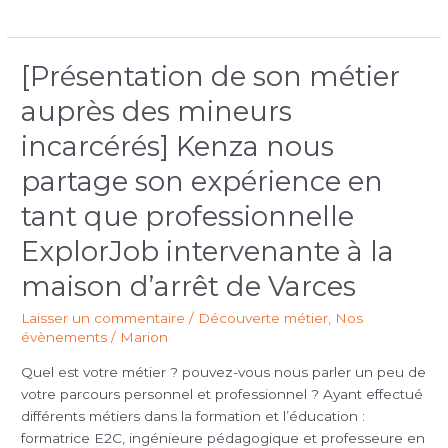
[Présentation de son métier
[Présentation
de
auprès des mineurs
son
métier
incarcérés] Kenza nous
auprès
partage son expérience en
des
mineurs
tant que professionnelle
incarcérés]
ExplorJob intervenante à la
Kenza
nous
maison d’arrêt de Varces
partage
son
Laisser un commentaire
/
Découverte métier
,
Nos
expérience
évènements
/
Marion
en
Quel est votre métier ? pouvez-vous nous parler un peu de
tant
votre parcours personnel et professionnel ? Ayant effectué
que
différents métiers dans la formation et l’éducation :
professionnelle
formatrice E2C, ingénieure pédagogique et professeure en
ExplorJob