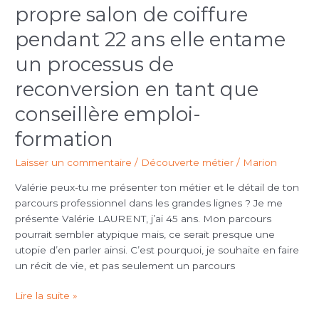
cheffe
propre salon de coiffure
d’entreprise
pendant 22 ans elle entame
de
son
un processus de
propre
reconversion en tant que
salon
de
conseillère emploi-
coiffure
pendant
formation
22
Laisser un commentaire
/
Découverte métier
/
Marion
ans
elle
Valérie peux-tu me présenter ton métier et le détail de ton
entame
parcours professionnel dans les grandes lignes ? Je me
un
présente Valérie LAURENT, j’ai 45 ans. Mon parcours
processus
pourrait sembler atypique mais, ce serait presque une
de
utopie d’en parler ainsi. C’est pourquoi, je souhaite en faire
reconversion
un récit de vie, et pas seulement un parcours
en
tant
Lire la suite »
que