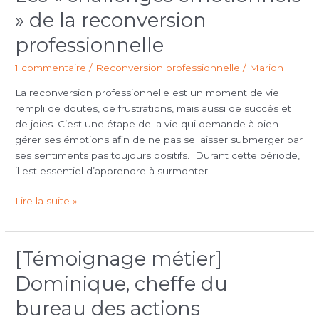
«
» de la reconversion
challenges
émotionnels
professionnelle
»
1 commentaire
/
Reconversion professionnelle
/
Marion
de
la
La reconversion professionnelle est un moment de vie
reconversion
rempli de doutes, de frustrations, mais aussi de succès et
professionnelle
de joies. C’est une étape de la vie qui demande à bien
gérer ses émotions afin de ne pas se laisser submerger par
ses sentiments pas toujours positifs. Durant cette période,
il est essentiel d’apprendre à surmonter
Lire la suite »
[Témoignage métier]
[Témoignage
métier]
Dominique, cheffe du
Dominique,
cheffe
bureau des actions
du