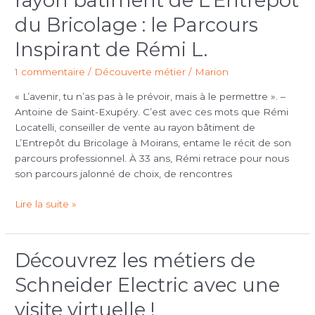
rayon bâtiment de L’Entrepôt
Nationale
au
du Bricolage : le Parcours
rayon
Inspirant de Rémi L.
bâtiment
de
1 commentaire
/
Découverte métier
/
Marion
L’Entrepôt
du
« L’avenir, tu n’as pas à le prévoir, mais à le permettre ». –
Bricolage
Antoine de Saint-Exupéry. C’est avec ces mots que Rémi
:
Locatelli, conseiller de vente au rayon bâtiment de
le
L’Entrepôt du Bricolage à Moirans, entame le récit de son
Parcours
parcours professionnel. À 33 ans, Rémi retrace pour nous
Inspirant
son parcours jalonné de choix, de rencontres
de
Rémi
Lire la suite »
L.
Découvrez les métiers de
Découvrez
les
Schneider Electric avec une
métiers
de
visite virtuelle !