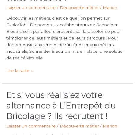
Schneider
Laisser un commentaire
/
Découverte métier
/
Marion
Electric
avec
Découvrir les métiers, c’est ce que l’on permet sur
une
ExplorJob ! De nombreux collaborateurs de Schneider
visite
Electric sont par ailleurs présents sur la plateforme pour
virtuelle
témoigner de leurs métiers et de leurs parcours ! Pour
!
donner envie aux jeunes de s’intéresser aux métiers
industriels, Schneider Electric a mis en place, une solution
de réalité virtuelle
Lire la suite »
Et si vous réalisiez votre
Et
si
alternance à L’Entrepôt du
vous
réalisiez
Bricolage ? Ils recrutent !
votre
Laisser un commentaire
/
Découverte métier
/
Marion
alternance
à