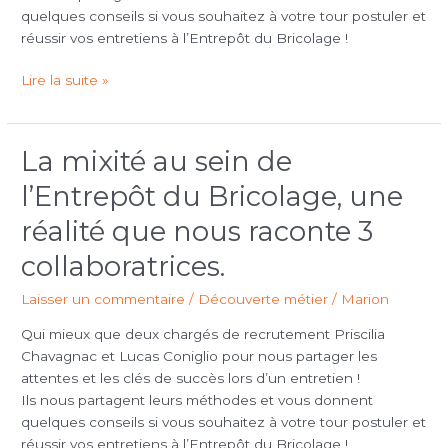
quelques conseils si vous souhaitez à votre tour postuler et
et
réussir vos entretiens à l’Entrepôt du Bricolage !
son
tuteur,
Lire la suite »
directeur
de
magasin
La mixité au sein de
à
La
Privas
mixité
l’Entrepôt du Bricolage, une
au
sein
réalité que nous raconte 3
de
collaboratrices.
l’Entrepôt
du
Laisser un commentaire
/
Découverte métier
/
Marion
Bricolage,
une
Qui mieux que deux chargés de recrutement Priscilia
réalité
Chavagnac et Lucas Coniglio pour nous partager les
que
attentes et les clés de succès lors d’un entretien !
nous
Ils nous partagent leurs méthodes et vous donnent
raconte
quelques conseils si vous souhaitez à votre tour postuler et
3
réussir vos entretiens à l’Entrepôt du Bricolage !