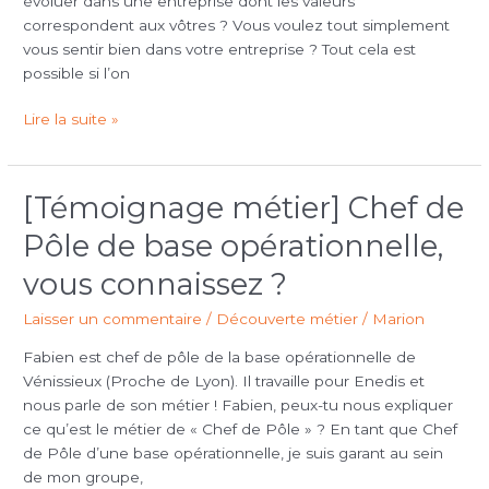
évoluer dans une entreprise dont les valeurs
!
correspondent aux vôtres ? Vous voulez tout simplement
vous sentir bien dans votre entreprise ? Tout cela est
possible si l’on
Lire la suite »
[Témoignage métier] Chef de
[Témoignage
métier]
Pôle de base opérationnelle,
Chef
de
vous connaissez ?
Pôle
Laisser un commentaire
/
Découverte métier
/
Marion
de
base
Fabien est chef de pôle de la base opérationnelle de
opérationnelle,
Vénissieux (Proche de Lyon). Il travaille pour Enedis et
vous
nous parle de son métier ! Fabien, peux-tu nous expliquer
connaissez
ce qu’est le métier de « Chef de Pôle » ? En tant que Chef
?
de Pôle d’une base opérationnelle, je suis garant au sein
de mon groupe,