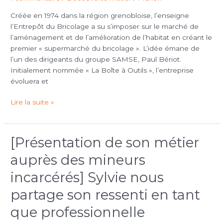
partagent
Créée en 1974 dans la région grenobloise, l’enseigne
leurs
l’Entrepôt du Bricolage a su s’imposer sur le marché de
carrières
l’aménagement et de l’amélioration de l’habitat en créant le
et
premier « supermarché du bricolage ». L’idée émane de
leurs
l’un des dirigeants du groupe SAMSE, Paul Bériot.
expériences
Initialement nommée « La Boîte à Outils », l’entreprise
depuis
évoluera et
40
ans
Lire la suite »
pour
l’un,
6
ans
[Présentation de son métier
[Présentation
pour
de
auprès des mineurs
l’autre
son
métier
incarcérés] Sylvie nous
auprès
partage son ressenti en tant
des
mineurs
que professionnelle
incarcérés]