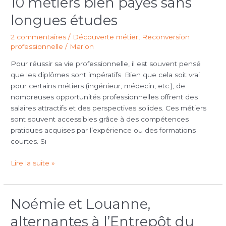
10 métiers bien payés sans
métiers
longues études
bien
payés
2 commentaires
/
Découverte métier
,
Reconversion
sans
professionnelle
/
Marion
longues
Pour réussir sa vie professionnelle, il est souvent pensé
études
que les diplômes sont impératifs. Bien que cela soit vrai
pour certains métiers (ingénieur, médecin, etc.), de
nombreuses opportunités professionnelles offrent des
salaires attractifs et des perspectives solides. Ces métiers
sont souvent accessibles grâce à des compétences
pratiques acquises par l’expérience ou des formations
courtes. Si
Lire la suite »
Noémie et Louanne,
Noémie
et
alternantes à l’Entrepôt du
Louanne,