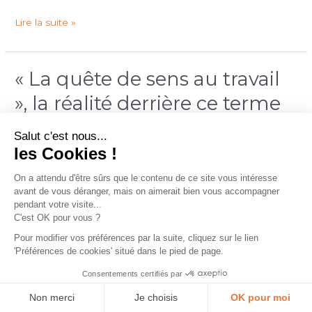
Lire la suite »
« La quête de sens au travail
«
La
», la réalité derrière ce terme
quête
de
en vogue
Salut c'est nous...
sens
les Cookies !
Laisser un commentaire
/
Reconversion professionnelle
/
au
Marion
On a attendu d'être sûrs que le contenu de
travail
ce site vous intéresse avant de vous
»,
Depuis les confinements successifs liés à la crise sanitaire,
déranger, mais on aimerait bien vous accompagner pendant votre
la
cette expression « trouver du sens à son travail » est
visite...
réalité
devenue incontournable dans le monde de l’entreprise. Le
C'est OK pour vous ?
derrière
brown-out a même fait son apparition pour désigner un
Pour modifier vos préférences par la suite, cliquez sur le lien
ce
mal-être au travail lié à une perte de sens. Alors, comment
'Préférences de cookies' situé dans le pied de page.
terme
redonner du sens au travail, exercer un
en
Consentements certifiés par
vogue
Lire la suite »
Non merci
Je choisis
OK pour moi