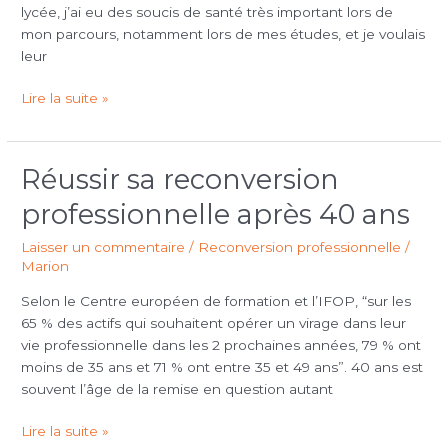
lycée, j’ai eu des soucis de santé très important lors de
intervenante
mon parcours, notamment lors de mes études, et je voulais
à
leur
la
maison
Lire la suite »
d’arrêt
de
Varces
Réussir sa reconversion
Réussir
sa
professionnelle après 40 ans
reconversion
professionnelle
Laisser un commentaire
/
Reconversion professionnelle
/
après
Marion
40
Selon le Centre européen de formation et l’IFOP, “sur les
ans
65 % des actifs qui souhaitent opérer un virage dans leur
vie professionnelle dans les 2 prochaines années, 79 % ont
moins de 35 ans et 71 % ont entre 35 et 49 ans”. 40 ans est
souvent l’âge de la remise en question autant
Lire la suite »