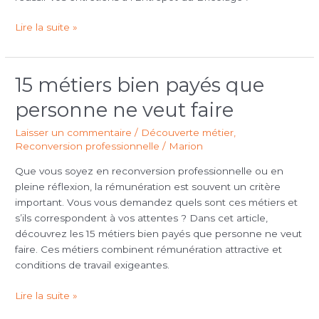
collaboratrices.
Lire la suite »
15 métiers bien payés que
15
métiers
personne ne veut faire
bien
payés
Laisser un commentaire
/
Découverte métier
,
que
Reconversion professionnelle
/
Marion
personne
Que vous soyez en reconversion professionnelle ou en
ne
pleine réflexion, la rémunération est souvent un critère
veut
important. Vous vous demandez quels sont ces métiers et
faire
s’ils correspondent à vos attentes ? Dans cet article,
découvrez les 15 métiers bien payés que personne ne veut
faire. Ces métiers combinent rémunération attractive et
conditions de travail exigeantes.
Lire la suite »