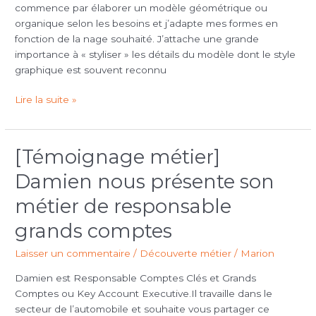
de
commence par élaborer un modèle géométrique ou
leurres.
organique selon les besoins et j’adapte mes formes en
fonction de la nage souhaité. J’attache une grande
importance à « styliser » les détails du modèle dont le style
graphique est souvent reconnu
Lire la suite »
[Témoignage métier]
[Témoignage
métier]
Damien nous présente son
Damien
nous
métier de responsable
présente
grands comptes
son
métier
Laisser un commentaire
/
Découverte métier
/
Marion
de
responsable
Damien est Responsable Comptes Clés et Grands
grands
Comptes ou Key Account Executive.Il travaille dans le
comptes
secteur de l’automobile et souhaite vous partager ce