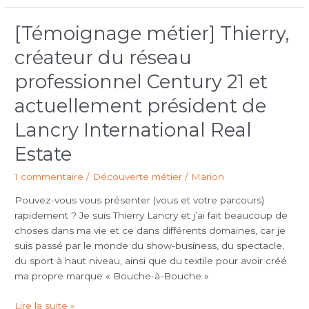
conseillère
emploi-
[Témoignage métier] Thierry,
[Témoignage
formation
métier]
créateur du réseau
Thierry,
créateur
professionnel Century 21 et
du
actuellement président de
réseau
professionnel
Lancry International Real
Century
Estate
21 et
actuellement
1 commentaire
/
Découverte métier
/
Marion
président
de
Pouvez-vous vous présenter (vous et votre parcours)
Lancry
rapidement ? Je suis Thierry Lancry et j’ai fait beaucoup de
International
choses dans ma vie et ce dans différents domaines, car je
Real
suis passé par le monde du show-business, du spectacle,
Estate
du sport à haut niveau, ainsi que du textile pour avoir créé
ma propre marque « Bouche-à-Bouche »
Lire la suite »