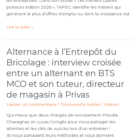
porteuses
les entreprises. Dans son étude « Les métiers cadres
porteurs édition 2026 », l’APEC identifie les métiers qui
génèrent le plus d’offres d’emploi ou dont la croissance est
Lire la suite »
Alternance à l’Entrepôt du
Alternance
à
Bricolage : interview croisée
l’Entrepôt
du
entre un alternant en BTS
Bricolage
MCO et son tuteur, directeur
:
interview
de magasin à Privas
croisée
entre
Laisser un commentaire
/
Découverte métier
/
Marion
un
Qui mieux que deux chargés de recrutement Priscilia
alternant
Chavagnac et Lucas Coniglio pour nous partager les
en
attentes et les clés de succès lors d’un entretien !
BTS
Ils nous partagent leurs méthodes et vous donnent
MCO