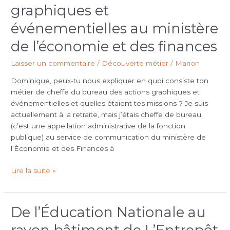
graphiques et
bureau
des
événementielles au ministère
actions
de l’économie et des finances
graphiques
et
Laisser un commentaire
/
Découverte métier
/
Marion
événementielles
au
Dominique, peux-tu nous expliquer en quoi consiste ton
ministère
métier de cheffe du bureau des actions graphiques et
de
événementielles et quelles étaient tes missions ? Je suis
l’économie
actuellement à la retraite, mais j’étais cheffe de bureau
et
(c’est une appellation administrative de la fonction
des
publique) au service de communication du ministère de
finances
l’Économie et des Finances à
Lire la suite »
De l’Éducation Nationale au
De
l’Éducation