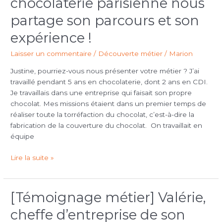
chocolaterie parisienne nous
5
ans
partage son parcours et son
dans
expérience !
une
enseigne
Laisser un commentaire
/
Découverte métier
/
Marion
de
chocolaterie
Justine, pourriez-vous nous présenter votre métier ? J’ai
parisienne
travaillé pendant 5 ans en chocolaterie, dont 2 ans en CDI.
nous
Je travaillais dans une entreprise qui faisait son propre
partage
chocolat. Mes missions étaient dans un premier temps de
son
réaliser toute la torréfaction du chocolat, c’est-à-dire la
parcours
fabrication de la couverture du chocolat. On travaillait en
et
équipe
son
expérience
Lire la suite »
!
[Témoignage métier] Valérie,
[Témoignage
métier]
cheffe d’entreprise de son
Valérie,