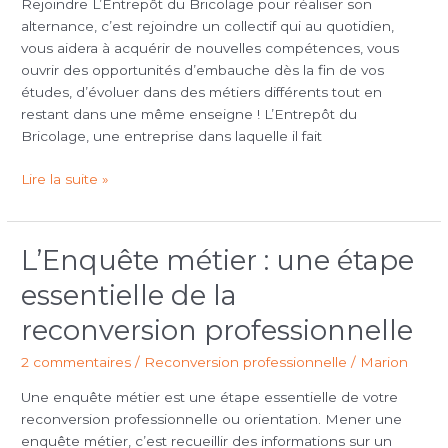
Rejoindre L’Entrepôt du Bricolage pour réaliser son
L’Entrepôt
alternance, c’est rejoindre un collectif qui au quotidien,
du
vous aidera à acquérir de nouvelles compétences, vous
Bricolage
ouvrir des opportunités d’embauche dès la fin de vos
?
études, d’évoluer dans des métiers différents tout en
Ils
restant dans une même enseigne ! L’Entrepôt du
recrutent
Bricolage, une entreprise dans laquelle il fait
!
Lire la suite »
L’Enquête métier : une étape
L’Enquête
métier
essentielle de la
:
une
reconversion professionnelle
étape
2 commentaires
/
Reconversion professionnelle
/
Marion
essentielle
de
Une enquête métier est une étape essentielle de votre
la
reconversion professionnelle ou orientation. Mener une
reconversion professionnelle
enquête métier, c’est recueillir des informations sur un