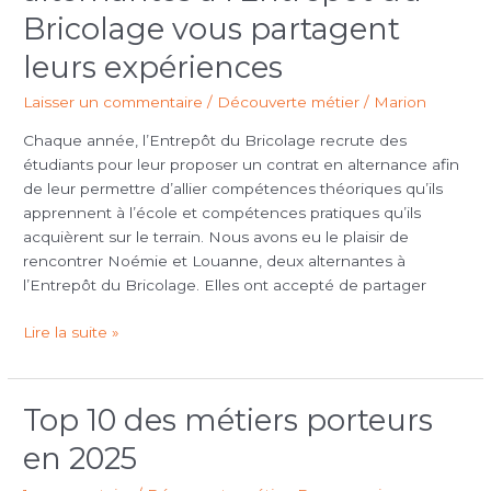
alternantes
Bricolage vous partagent
à
leurs expériences
l’Entrepôt
du
Laisser un commentaire
/
Découverte métier
/
Marion
Bricolage
vous
Chaque année, l’Entrepôt du Bricolage recrute des
partagent
étudiants pour leur proposer un contrat en alternance afin
leurs
de leur permettre d’allier compétences théoriques qu’ils
expériences
apprennent à l’école et compétences pratiques qu’ils
acquièrent sur le terrain. Nous avons eu le plaisir de
rencontrer Noémie et Louanne, deux alternantes à
l’Entrepôt du Bricolage. Elles ont accepté de partager
Lire la suite »
Top 10 des métiers porteurs
Top
10
en 2025
des
métiers