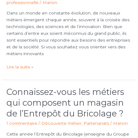
professionnelle
/
Marion
ignorez
peut-
Dans un monde en constante évolution, de nouveaux
être
métiers émergent chaque année, souvent à la croisée des
technologies, des sciences et de l’innovation. Bien que
certains d’entre eux soient méconnus du grand public, ils
sont essentiels pour répondre aux besoins des entreprises
et de la société. Si vous souhaitez vous orienter vers des
métiers innovants
Lire la suite »
Connaissez-vous les métiers
Connaissez-
vous
qui composent un magasin
les
métiers
de l’Entrepôt du Bricolage ?
qui
1 commentaire
/
Découverte métier
,
Partenariats
/
Marion
composent
un
Cette année l’Entrepôt du Bricolage (enseigne du Groupe
magasin