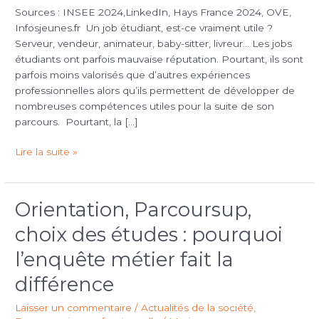
bien
Sources : INSEE 2024,LinkedIn, Hays France 2024, OVE,
plus
Infosjeunes.fr Un job étudiant, est-ce vraiment utile ?
qu’un
Serveur, vendeur, animateur, baby-sitter, livreur… Les jobs
simple
étudiants ont parfois mauvaise réputation. Pourtant, ils sont
job
parfois moins valorisés que d’autres expériences
professionnelles alors qu’ils permettent de développer de
nombreuses compétences utiles pour la suite de son
parcours. Pourtant, la […]
Lire la suite »
Orientation, Parcoursup,
Orientation,
Parcoursup,
choix des études : pourquoi
choix
des
l’enquête métier fait la
études
différence
:
pourquoi
Laisser un commentaire
/
Actualités de la société
,
l’enquête