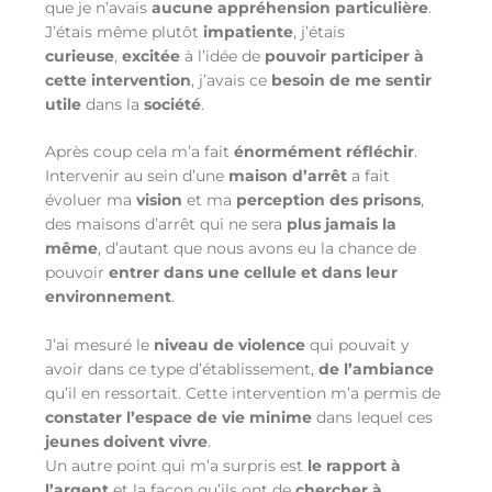
que je n’avais
aucune appréhension particulière
.
J’étais même plutôt
impatiente
, j’étais
curieuse
,
excitée
à l’idée de
pouvoir participer à
cette intervention
, j’avais ce
besoin de me sentir
utile
dans la
société
.
Après coup cela m’a fait
énormément réfléchir
.
Intervenir au sein d’une
maison d’arrêt
a fait
évoluer ma
vision
et ma
perception
des prisons
,
des maisons d’arrêt qui ne sera
plus jamais la
même
, d’autant que nous avons eu la chance de
pouvoir
entrer dans une cellule et dans leur
environnement
.
J’ai mesuré le
niveau de violence
qui pouvait y
avoir dans ce type d’établissement,
de l’ambiance
qu’il en ressortait. Cette intervention m’a permis de
constater l’espace de vie minime
dans lequel ces
jeunes doivent vivre
.
Un autre point qui m’a surpris est
le rapport à
l’argent
et la façon qu’ils ont de
chercher à