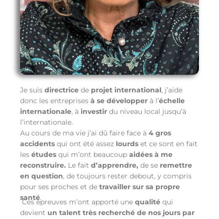
Je suis
directrice
de
projet international
, j’aide
donc les entreprises
à se développer
à l’
échelle
internationale
, à
investir
du niveau local jusqu’à
l’internationale.
Au cours de ma vie j’ai dû faire face à
4 gros
accidents
qui ont été assez
lourds
et ce sont en fait
les
études
qui m’ont beaucoup
aidées
à me
reconstruire.
Le fait
d’apprendre,
de se
remettre
en question
, de toujours rester debout, y compris
pour ses proches et de
travailler
sur sa propre
santé
.
Ces épreuves m’ont apporté une
qualité
qui
devient
un talent très recherché de nos jours par