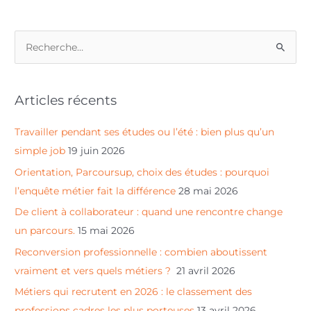
R
e
c
Articles récents
h
e
Travailler pendant ses études ou l’été : bien plus qu’un
r
simple job
19 juin 2026
c
Orientation, Parcoursup, choix des études : pourquoi
h
l’enquête métier fait la différence
28 mai 2026
e
De client à collaborateur : quand une rencontre change
r
un parcours.
15 mai 2026
Reconversion professionnelle : combien aboutissent
:
vraiment et vers quels métiers ?
21 avril 2026
Métiers qui recrutent en 2026 : le classement des
professions cadres les plus porteuses
13 avril 2026