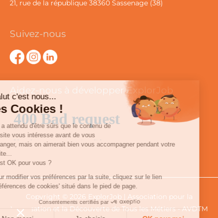
21, rue de la république 38360 Sassenage (38)
Suivez-nous
Aidez-nous à développer ExplorJob
Salut c'est nous...
les Cookies !
On a attendu d'être sûrs que le contenu de
ce site vous intéresse avant de vous
déranger, mais on aimerait bien vous accompagner pendant votre
visite...
C'est OK pour vous ?
Pour modifier vos préférences par la suite, cliquez sur le lien
'Préférences de cookies' situé dans le pied de page.
Copyright © 2026
ExplorJob
| Association pour la
Consentements certifiés par
Valorisation et la Découverte de Tous les Métiers - AVDTM