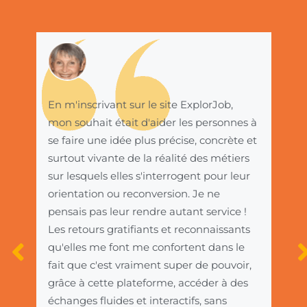
En m'inscrivant sur le site ExplorJob,
Cett
mon souhait était d'aider les personnes à
pour
se faire une idée plus précise, concrète et
du s
nnel,
surtout vivante de la réalité des métiers
reco
sur lesquels elles s'interrogent pour leur
très
orientation ou reconversion. Je ne
chan
cela
pensais pas leur rendre autant service !
de l
 le
Les retours gratifiants et reconnaissants
vive
à
qu'elles me font me confortent dans le
rech
fait que c'est vraiment super de pouvoir,
méti
grâce à cette plateforme, accéder à des
Emi
échanges fluides et interactifs, sans
Explo