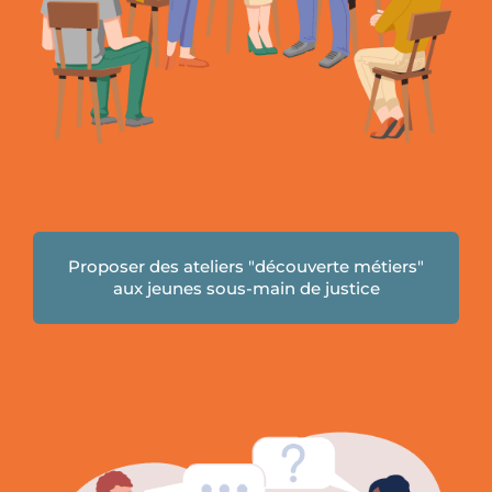
Proposer des ateliers "découverte métiers"
aux jeunes sous-main de justice