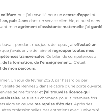
coiffure
, puis j’ai travaillé pour un
centre d’appel
où
1 an, puis 2 ans
dans un service clientèle, et aussi dans
 ayant mon
agrément d’assistante maternelle
, j’ai
gardé
e travail, pendant mes jours de repos, j’ai
effectué un
 que j’avais envie de faire et
regrouper toutes mes
pétences transversales
. Ce bilan de compétences a
l, de la formation, de l’enseignement
… C’était
et de mon parcours
.
ormer. Un jour de février 2020, par hasard ou par
niversité de Rennes 2 dans le cadre d’une porte ouverte.
s envies de me former et
j’ai trouvé la licence qui
ulais faire
. Je suis au chômage pour la première fois
ets alors en œuvre
ma reprise d’études
. Après des
tes professionnelles, des entretiens avec l’université