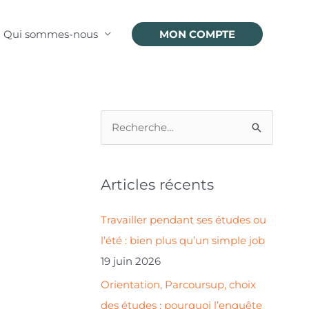
Qui sommes-nous
MON COMPTE
R
e
c
Articles récents
h
e
Travailler pendant ses études ou
r
l’été : bien plus qu’un simple job
c
19 juin 2026
h
Orientation, Parcoursup, choix
e
des études : pourquoi l’enquête