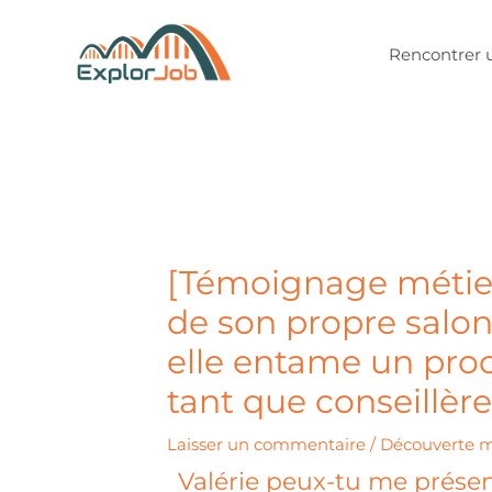
Aller
au
Rencontrer 
contenu
[Témoignage métier]
de son propre salon
elle entame un pro
tant que conseillè
Laisser un commentaire
/
Découverte m
Valérie peux-tu me présent