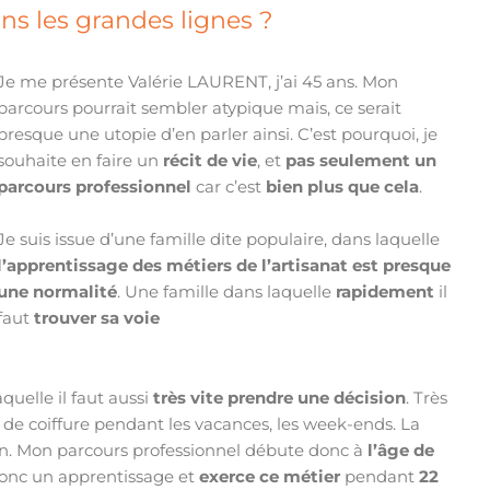
ns les grandes lignes ?
Je me présente Valérie LAURENT, j’ai 45 ans. Mon
parcours pourrait sembler atypique mais, ce serait
presque une utopie d’en parler ainsi. C’est pourquoi, je
souhaite en faire un
récit de vie
, et
pas seulement un
parcours professionnel
car c’est
bien plus que cela
.
Je suis issue d’une famille dite populaire, dans laquelle
l’apprentissage des métiers de l’artisanat est presque
une normalité
. Une famille dans laquelle
rapidement
il
faut
trouver sa voie
aquelle il faut aussi
très vite prendre une décision
. Très
n de coiffure pendant les vacances, les week-ends. La
ion. Mon parcours professionnel débute donc à
l’âge de
 donc un apprentissage et
exerce ce métier
pendant
22