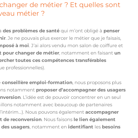
changer de métier ? Et quelles sont
veau métier ?
 à
des problèmes de santé
qui m’ont obligé à
penser
nir
. Je ne pouvais plus exercer le métier que je faisais,
imposé à moi
. J’ai alors vendu mon salon de coiffure et
pour changer de métier
, notamment en faisant
un
ercher toutes ces compétences transférables
e professionnelles).
e
conseillère emploi-formation
, nous proposons plus
llons notamment
proposer d’accompagner des usagers
onversion
. L’idée est de pouvoir concentrer en un seul
availlons notamment avec beaucoup de partenaires
d’intérim…). Nous pouvons également
accompagner
jet de reconversion
. Nous faisons
le lien également
t des usagers
, notamment en
identifiant
les
besoins