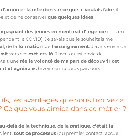
s
d’amorcer la réflexion sur ce que je voulais faire
, il
ée
et de ne conserver
que quelques idées
.
mpagnant des jeunes en mentorat d’urgence
(mis en
s pendant le COVID). Je savais que je souhaitais me
al
, de la
formation
, de
l’enseignement
. J’avais envie de
rait
vers ces
métiers-là
. J’avais aussi envie de
’était une
réelle volonté de ma part de découvrir cet
ant et
agréable
d’avoir connu deux parcours
tifs, les avantages que vous trouvez à
 ? Ce que vous aimiez dans ce métier ?
u-delà de la technique, de la pratique, c’était la
client,
tout ce processus
(du premier contact, accueil,