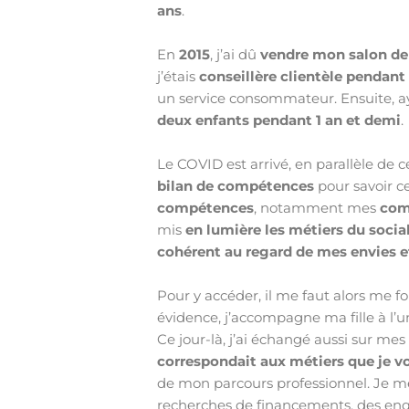
ans
.
En
2015
, j’ai dû
vendre mon salon de 
j’étais
conseillère clientèle pendant 
un service consommateur. Ensuite,
deux enfants pendant 1 an et demi
.
Le COVID est arrivé, en parallèle de c
bilan de compétences
pour savoir ce
compétences
, notamment mes
com
mis
en lumière les métiers du socia
cohérent au regard de mes envies 
Pour y accéder, il me faut alors me f
évidence, j’accompagne ma fille à l’u
Ce jour-là, j’ai échangé aussi sur me
correspondait aux métiers que je vo
de mon parcours professionnel. Je m
recherches de financements, des enquê