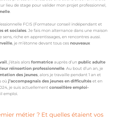
ur lieu de stage pour valider mon projet professionnel,
nelle
.
ofessionnelle FCIS (Formateur conseil indépendant et
s et sociales
. Je fais mon alternance dans une maison
e sens, riche en apprentissages, en rencontres aussi.
veille
, je m’étonne devant tous ces
nouveaux
vail
, j’étais alors
formatrice
auprès d’un
public adulte
u
leur réinsertion
professionnelle
. Au bout d’un an, je
entation des jeunes
, alors je travaille pendant 1 an et
rs où
j’accompagnais des jeunes en difficultés
et en
2024, je suis actuellement
conseillère emploi-
il emploi.
mier métier ? Et quelles étaient vos