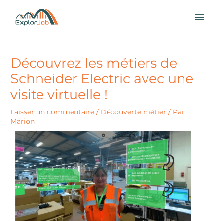
Aller
MEN
au
contenu
PRI
Découvrez les métiers de
Schneider Electric avec une
visite virtuelle !
Laisser un commentaire
/
Découverte métier
/ Par
Marion