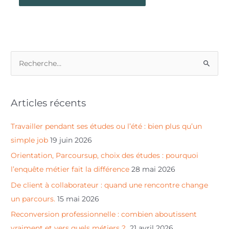
R
e
c
Articles récents
h
e
Travailler pendant ses études ou l’été : bien plus qu’un
r
simple job
19 juin 2026
c
Orientation, Parcoursup, choix des études : pourquoi
h
l’enquête métier fait la différence
28 mai 2026
e
De client à collaborateur : quand une rencontre change
r
un parcours.
15 mai 2026
Reconversion professionnelle : combien aboutissent
:
vraiment et vers quels métiers ?
21 avril 2026