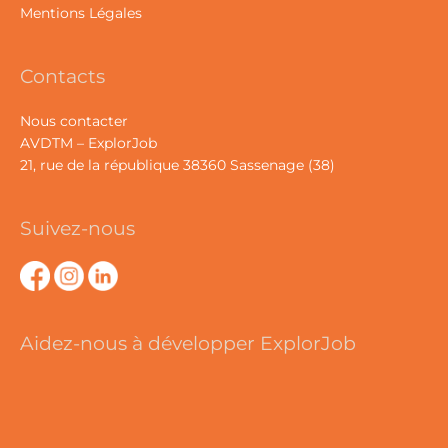
Mentions Légales
Contacts
Nous contacter
AVDTM – ExplorJob
21, rue de la république 38360 Sassenage (38)
Suivez-nous
Aidez-nous à développer ExplorJob
lut c'est nous...
es Cookies !
a attendu d'être sûrs que le contenu de ce site vous intéresse