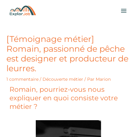
Aller
MEN
au
contenu
PRI
[Témoignage métier]
Romain, passionné de pêche
est designer et producteur de
leurres.
1 commentaire
/
Découverte métier
/ Par
Marion
Romain, pourriez-vous nous
expliquer en quoi consiste votre
métier ?