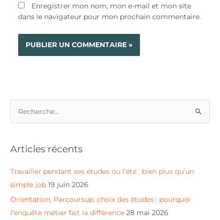
Enregistrer mon nom, mon e-mail et mon site
dans le navigateur pour mon prochain commentaire.
R
e
c
Articles récents
h
e
Travailler pendant ses études ou l’été : bien plus qu’un
r
simple job
19 juin 2026
c
Orientation, Parcoursup, choix des études : pourquoi
h
l’enquête métier fait la différence
28 mai 2026
e