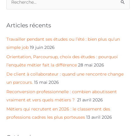
R
e
c
Articles récents
h
e
Travailler pendant ses études ou l’été : bien plus qu’un
r
simple job
19 juin 2026
c
Orientation, Parcoursup, choix des études : pourquoi
h
l’enquête métier fait la différence
28 mai 2026
e
De client à collaborateur : quand une rencontre change
r
un parcours.
15 mai 2026
Reconversion professionnelle : combien aboutissent
:
vraiment et vers quels métiers ?
21 avril 2026
Métiers qui recrutent en 2026 : le classement des
professions cadres les plus porteuses
13 avril 2026