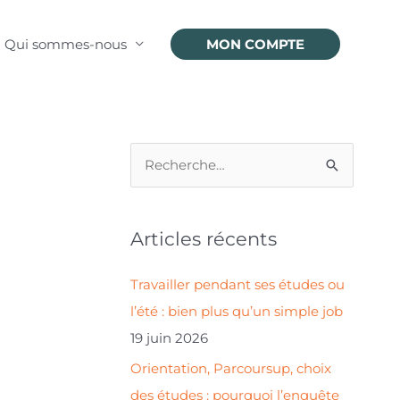
Qui sommes-nous
MON COMPTE
R
e
c
Articles récents
h
e
Travailler pendant ses études ou
r
l’été : bien plus qu’un simple job
c
19 juin 2026
h
Orientation, Parcoursup, choix
e
des études : pourquoi l’enquête