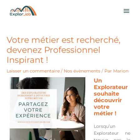
Aller
MEN
au
contenu
PRI
Votre métier est recherché,
devenez Professionnel
Inspirant !
Laisser un commentaire
/
Nos évènements
/ Par
Marion
Un
Explorateur
souhaite
découvrir
votre
métier !
Lorsqu’un
Explorateur ne
trouve pas le