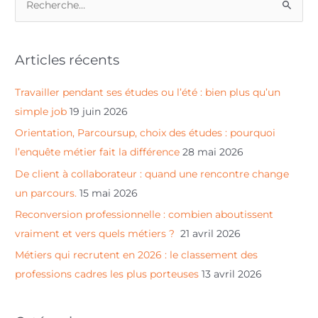
R
e
c
Articles récents
h
e
Travailler pendant ses études ou l’été : bien plus qu’un
r
simple job
19 juin 2026
c
Orientation, Parcoursup, choix des études : pourquoi
h
l’enquête métier fait la différence
28 mai 2026
e
De client à collaborateur : quand une rencontre change
r
un parcours.
15 mai 2026
Reconversion professionnelle : combien aboutissent
:
vraiment et vers quels métiers ?
21 avril 2026
Métiers qui recrutent en 2026 : le classement des
professions cadres les plus porteuses
13 avril 2026