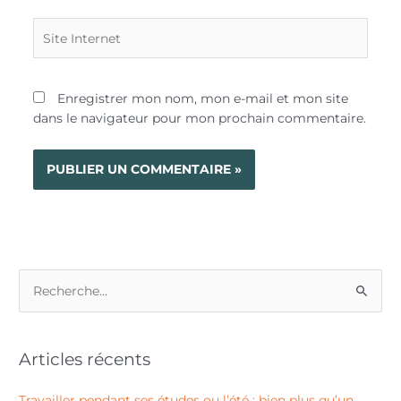
Site
Internet
Enregistrer mon nom, mon e-mail et mon site
dans le navigateur pour mon prochain commentaire.
R
e
c
Articles récents
h
e
Travailler pendant ses études ou l’été : bien plus qu’un