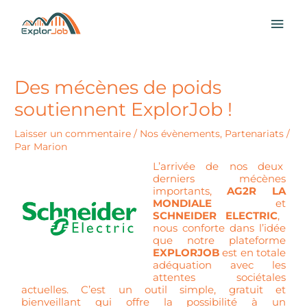
Aller
MEN
au
contenu
PRI
Des mécènes de poids
soutiennent ExplorJob !
Laisser un commentaire
/
Nos évènements
,
Partenariats
/
Par
Marion
L’arrivée de nos deux
derniers mécènes
importants,
AG2R LA
MONDIALE
et
SCHNEIDER ELECTRIC
,
nous conforte dans l’idée
que notre plateforme
EXPLORJOB
est en totale
adéquation avec les
attentes sociétales
actuelles. C’est un outil simple, gratuit et
bienveillant qui offre la possibilité à un