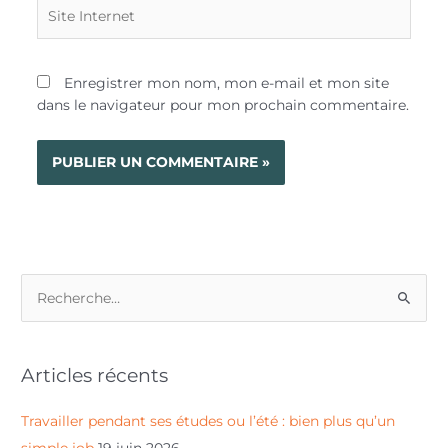
Site
Internet
Enregistrer mon nom, mon e-mail et mon site
dans le navigateur pour mon prochain commentaire.
R
e
c
Articles récents
h
e
Travailler pendant ses études ou l’été : bien plus qu’un
r
simple job
19 juin 2026