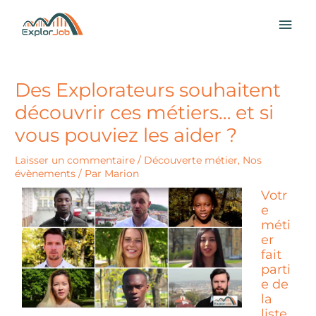
Aller
MEN
au
contenu
PRI
Des Explorateurs souhaitent
découvrir ces métiers… et si
vous pouviez les aider ?
Laisser un commentaire
/
Découverte métier
,
Nos
évènements
/ Par
Marion
Votr
e
méti
er
fait
parti
e de
la
liste