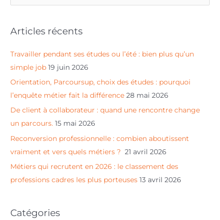
e
c
Articles récents
h
e
Travailler pendant ses études ou l’été : bien plus qu’un
r
simple job
19 juin 2026
c
Orientation, Parcoursup, choix des études : pourquoi
h
l’enquête métier fait la différence
28 mai 2026
e
De client à collaborateur : quand une rencontre change
r
un parcours.
15 mai 2026
Reconversion professionnelle : combien aboutissent
:
vraiment et vers quels métiers ?
21 avril 2026
Métiers qui recrutent en 2026 : le classement des
professions cadres les plus porteuses
13 avril 2026
Catégories