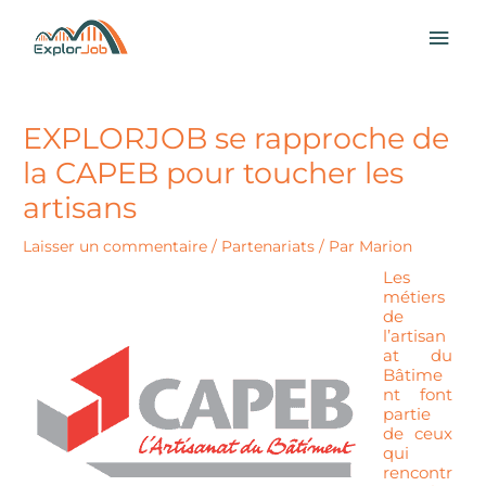
Aller
MEN
au
contenu
PRI
EXPLORJOB se rapproche de
la CAPEB pour toucher les
artisans
Laisser un commentaire
/
Partenariats
/ Par
Marion
Les
métiers
de
l’artisan
at du
Bâtime
nt font
partie
de ceux
qui
rencontr