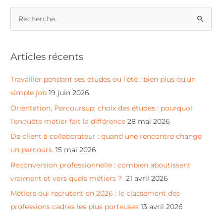
R
e
c
Articles récents
h
e
Travailler pendant ses études ou l’été : bien plus qu’un
r
simple job
19 juin 2026
c
Orientation, Parcoursup, choix des études : pourquoi
h
l’enquête métier fait la différence
28 mai 2026
e
De client à collaborateur : quand une rencontre change
r
un parcours.
15 mai 2026
Reconversion professionnelle : combien aboutissent
:
vraiment et vers quels métiers ?
21 avril 2026
Métiers qui recrutent en 2026 : le classement des
professions cadres les plus porteuses
13 avril 2026