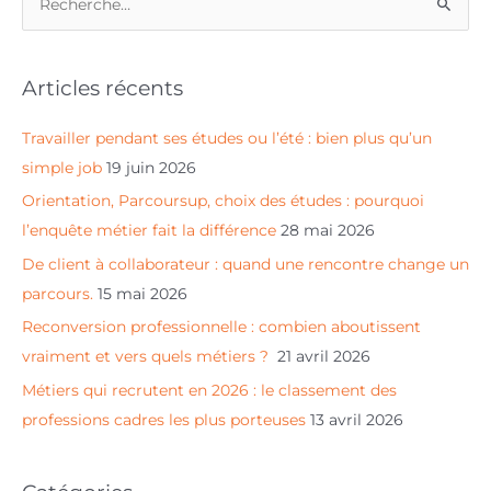
R
e
c
Articles récents
h
e
Travailler pendant ses études ou l’été : bien plus qu’un
r
simple job
19 juin 2026
c
Orientation, Parcoursup, choix des études : pourquoi
h
l’enquête métier fait la différence
28 mai 2026
e
De client à collaborateur : quand une rencontre change un
r
parcours.
15 mai 2026
Reconversion professionnelle : combien aboutissent
:
vraiment et vers quels métiers ?
21 avril 2026
Métiers qui recrutent en 2026 : le classement des
professions cadres les plus porteuses
13 avril 2026