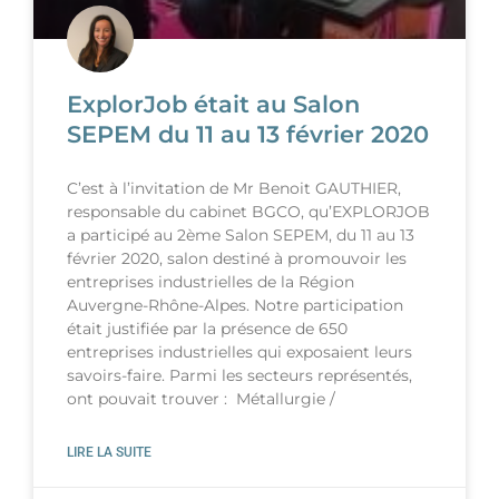
ExplorJob était au Salon
SEPEM du 11 au 13 février 2020
C’est à l’invitation de Mr Benoit GAUTHIER,
responsable du cabinet BGCO, qu’EXPLORJOB
a participé au 2ème Salon SEPEM, du 11 au 13
février 2020, salon destiné à promouvoir les
entreprises industrielles de la Région
Auvergne-Rhône-Alpes. Notre participation
était justifiée par la présence de 650
entreprises industrielles qui exposaient leurs
savoirs-faire. Parmi les secteurs représentés,
ont pouvait trouver : Métallurgie /
LIRE LA SUITE