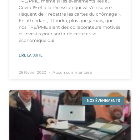
TPE/PME, même si les évènements liés au
Covid 19 et à la récession qui va s’en suivre,
risquent de « rebattre les cartes du chômage ».
En attendant, il faudra, plus que jamais, que
nos TPE/PME aient des collaborateurs motivés
et investis pour sortir de cette crise
économique qui
LIRE LA SUITE
26 février 2020
Aucun commentaire
NOS ÉVÈNEMENTS