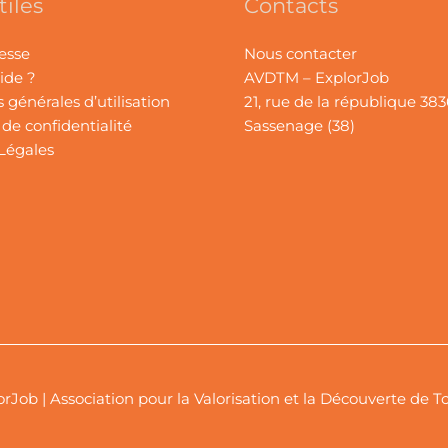
tiles
Contacts
esse
Nous contacter
ide ?
AVDTM – ExplorJob
 générales d’utilisation
21, rue de la république 38
 de confidentialité
Sassenage (38)
Légales
ions
orJob
| Association pour la Valorisation et la Découverte de 
 de confidentialité, en garantissant la conformité avec les réglemen