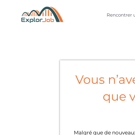
Aller
au
Rencontrer 
contenu
Vous n’av
que v
Malgré que de nouveaux m