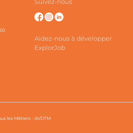
Suivez-nous
360
Aidez-nous à développer
ExplorJob
Tous les Métiers - AVDTM
tations. Personnalisez vos préférences pour contrôler la manière don